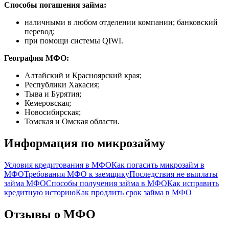
Способы погашения займа:
наличными в любом отделении компании; банковский
перевод;
при помощи системы QIWI.
География МФО:
Алтайский и Красноярский края;
Республики Хакасия;
Тыва и Бурятия;
Кемеровская;
Новосибирская;
Томская и Омская области.
Информация по микрозайму
Условия кредитования в МФО
Как погасить микрозайм в
МФО
Требования МФО к заемщику
Последствия не выплаты
займа МФО
Способы получения займа в МФО
Как исправить
кредитную историю
Как продлить срок займа в МФО
Отзывы о МФО