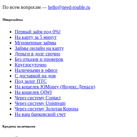
По всем вопросам —
hello@need-rouble.ru
Микрозаймы
Первый займ под 0%!
На карту за 5 минут
Мгновенные займы
Займы онлайн на карту
Деньги в долг срочно
Без отказов и проверок
Круглосуточно
Наличными в офисе
С доставкой на дом
Под залог ПТС
На кошелек ЮMoney (Яндекс.Деньги)
На кошелек QIWI
Через систему Contact
Через систему Unistream
Через систему Золотая Корона
На ваш банковский счет
Кредиты наличными