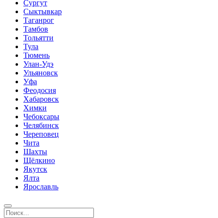
Сургут
Сыктывкар
Таганрог
Тамбов
Тольятти
Тула
Тюмень
Улан-Удэ
Ульяновск
Уфа
Феодосия
Хабаровск
Химки
Чебоксары
Челябинск
Череповец
Чита
Шахты
Щёлкино
Якутск
Ялта
Ярославль