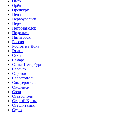
Омск
Орёл
Оренбург
Пенза
Первоуральск
Пермь
Петрозаводск
Подольск
Пятигорск
Россия
Ростов-на-Дону
Рязань
Саки
Самара
Санкт-Петербург
Саранск
Саратов
Севастополь
Симферополь
Смоленск
Сочи
Ставрополь
Старый Крым
Стерлитамак
Судак