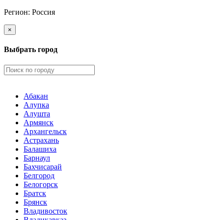
Регион:
Россия
×
Выбрать город
Абакан
Алупка
Алушта
Армянск
Архангельск
Астрахань
Балашиха
Барнаул
Бахчисарай
Белгород
Белогорск
Братск
Брянск
Владивосток
Владикавказ