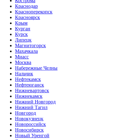
Кострома
Краснодар
Красноперекопск
Красноярск
Крым
Курган
Курск
Липецк
Магнитогорск
Махачкала
Миасс
Москва
Набережные Челны
Нальчик
Нефтекамск
Нефтеюганск
Нижневартовск
Нижнекамск
Нижний Новгород
Нижний Тагил
Новгород
Новокузнецк
Новороссийск
Новосибирск
Новый Уренгой