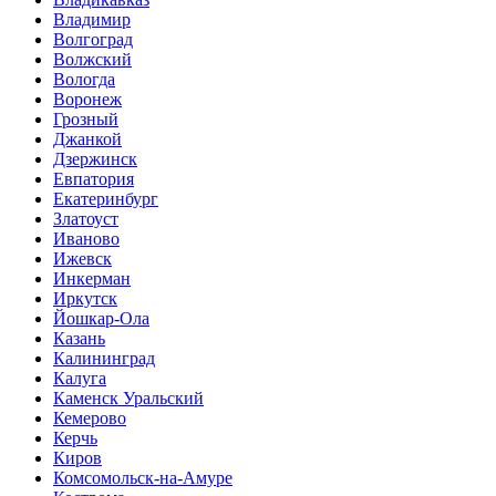
Владимир
Волгоград
Волжский
Вологда
Воронеж
Грозный
Джанкой
Дзержинск
Евпатория
Екатеринбург
Златоуст
Иваново
Ижевск
Инкерман
Иркутск
Йошкар-Ола
Казань
Калининград
Калуга
Каменск Уральский
Кемерово
Керчь
Киров
Комсомольск-на-Амуре