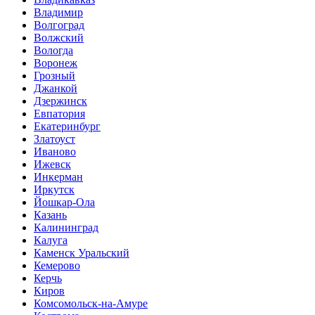
Владимир
Волгоград
Волжский
Вологда
Воронеж
Грозный
Джанкой
Дзержинск
Евпатория
Екатеринбург
Златоуст
Иваново
Ижевск
Инкерман
Иркутск
Йошкар-Ола
Казань
Калининград
Калуга
Каменск Уральский
Кемерово
Керчь
Киров
Комсомольск-на-Амуре