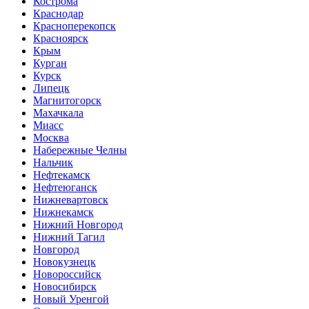
Кострома
Краснодар
Красноперекопск
Красноярск
Крым
Курган
Курск
Липецк
Магнитогорск
Махачкала
Миасс
Москва
Набережные Челны
Нальчик
Нефтекамск
Нефтеюганск
Нижневартовск
Нижнекамск
Нижний Новгород
Нижний Тагил
Новгород
Новокузнецк
Новороссийск
Новосибирск
Новый Уренгой