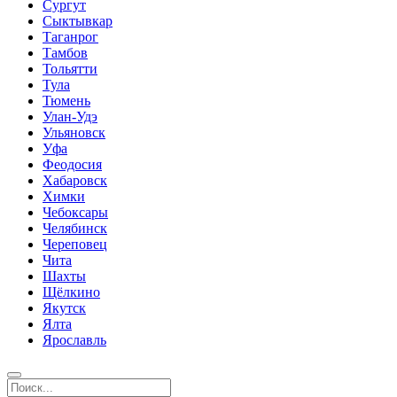
Сургут
Сыктывкар
Таганрог
Тамбов
Тольятти
Тула
Тюмень
Улан-Удэ
Ульяновск
Уфа
Феодосия
Хабаровск
Химки
Чебоксары
Челябинск
Череповец
Чита
Шахты
Щёлкино
Якутск
Ялта
Ярославль