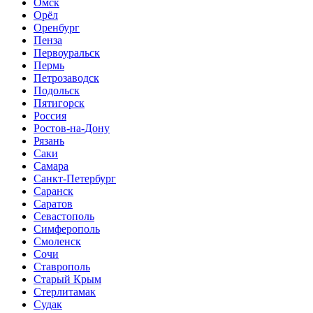
Омск
Орёл
Оренбург
Пенза
Первоуральск
Пермь
Петрозаводск
Подольск
Пятигорск
Россия
Ростов-на-Дону
Рязань
Саки
Самара
Санкт-Петербург
Саранск
Саратов
Севастополь
Симферополь
Смоленск
Сочи
Ставрополь
Старый Крым
Стерлитамак
Судак