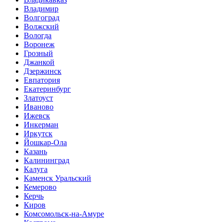
Владимир
Волгоград
Волжский
Вологда
Воронеж
Грозный
Джанкой
Дзержинск
Евпатория
Екатеринбург
Златоуст
Иваново
Ижевск
Инкерман
Иркутск
Йошкар-Ола
Казань
Калининград
Калуга
Каменск Уральский
Кемерово
Керчь
Киров
Комсомольск-на-Амуре