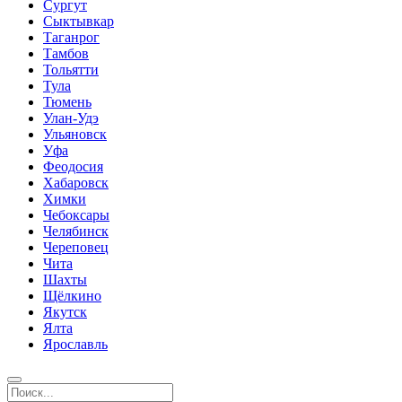
Сургут
Сыктывкар
Таганрог
Тамбов
Тольятти
Тула
Тюмень
Улан-Удэ
Ульяновск
Уфа
Феодосия
Хабаровск
Химки
Чебоксары
Челябинск
Череповец
Чита
Шахты
Щёлкино
Якутск
Ялта
Ярославль