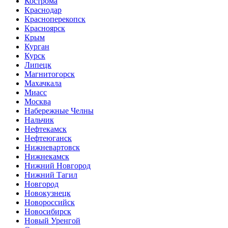
Кострома
Краснодар
Красноперекопск
Красноярск
Крым
Курган
Курск
Липецк
Магнитогорск
Махачкала
Миасс
Москва
Набережные Челны
Нальчик
Нефтекамск
Нефтеюганск
Нижневартовск
Нижнекамск
Нижний Новгород
Нижний Тагил
Новгород
Новокузнецк
Новороссийск
Новосибирск
Новый Уренгой