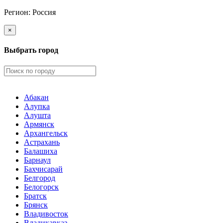
Регион:
Россия
×
Выбрать город
Абакан
Алупка
Алушта
Армянск
Архангельск
Астрахань
Балашиха
Барнаул
Бахчисарай
Белгород
Белогорск
Братск
Брянск
Владивосток
Владикавказ