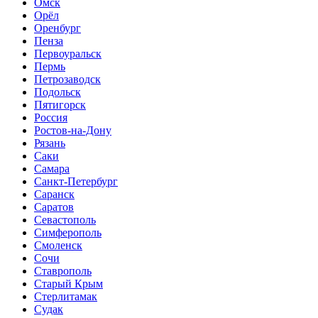
Омск
Орёл
Оренбург
Пенза
Первоуральск
Пермь
Петрозаводск
Подольск
Пятигорск
Россия
Ростов-на-Дону
Рязань
Саки
Самара
Санкт-Петербург
Саранск
Саратов
Севастополь
Симферополь
Смоленск
Сочи
Ставрополь
Старый Крым
Стерлитамак
Судак