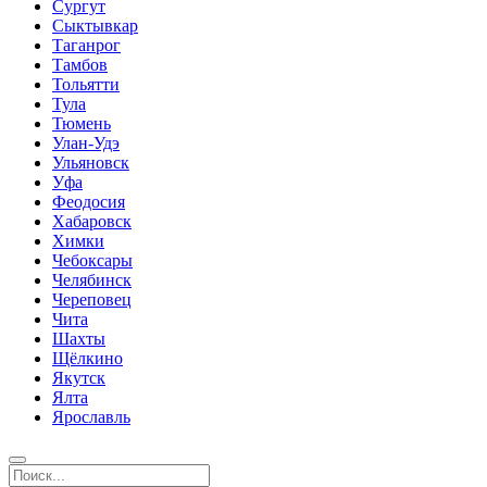
Сургут
Сыктывкар
Таганрог
Тамбов
Тольятти
Тула
Тюмень
Улан-Удэ
Ульяновск
Уфа
Феодосия
Хабаровск
Химки
Чебоксары
Челябинск
Череповец
Чита
Шахты
Щёлкино
Якутск
Ялта
Ярославль