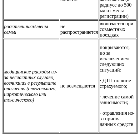
радиусе до 500
км от места
регистрации)
включается при
родственники/члены
не
совместных
семьи
распространяется
поездках
покрываются,
но за
исключением
следующих
ситуаций:
медицинские расходы из-
за несчастных случаев,
· ДТП по вине
возникших в результате
не возмещаются
страхуемого;
опьянения (алкогольного,
наркотического или
· лечение самой
токсического)
зависимости;
· отравления из-
за приема
данных средств