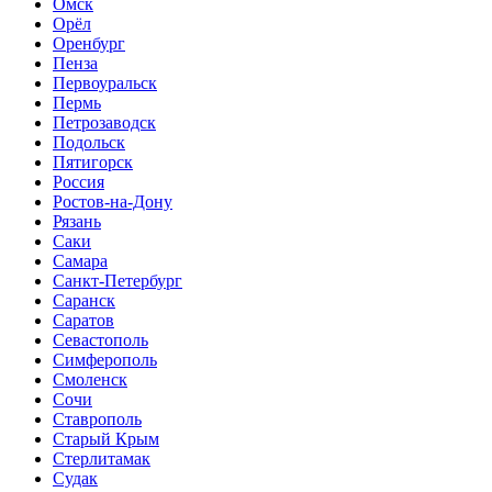
Омск
Орёл
Оренбург
Пенза
Первоуральск
Пермь
Петрозаводск
Подольск
Пятигорск
Россия
Ростов-на-Дону
Рязань
Саки
Самара
Санкт-Петербург
Саранск
Саратов
Севастополь
Симферополь
Смоленск
Сочи
Ставрополь
Старый Крым
Стерлитамак
Судак