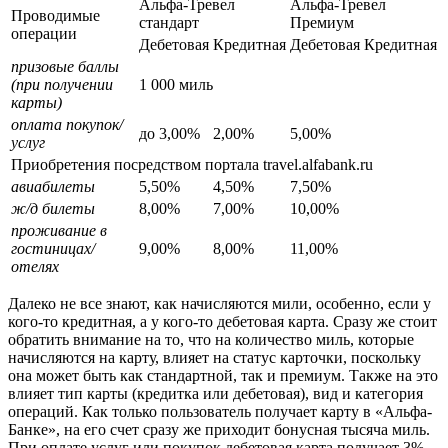
Альфа-Тревел
Альфа-Тревел
Проводимые
стандарт
Премиум
операции
Дебетовая
Кредитная
Дебетовая
Кредитная
призовые баллы
(при получении
1 000 миль
карты)
оплата покупок/
до 3,00%
2,00%
5,00%
услуг
Приобретения посредством портала travel.alfabank.ru
авиабилеты
5,50%
4,50%
7,50%
ж/д билеты
8,00%
7,00%
10,00%
проживание в
гостиницах/
9,00%
8,00%
11,00%
отелях
Далеко не все знают, как начисляются мили, особенно, если у
кого-то кредитная, а у кого-то дебетовая карта. Сразу же стоит
обратить внимание на то, что на количество миль, которые
начисляются на карту, влияет на статус карточки, поскольку
она может быть как стандартной, так и премиум. Также на это
влияет тип карты (кредитка или дебетовая), вид и категория
операций. Как только пользователь получает карту в «Альфа-
Банке», на его счет сразу же приходит бонусная тысяча миль.
При оплате услуг или покупок дебетовая карта получает 3%