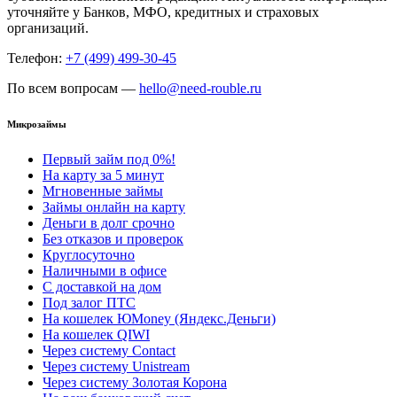
уточняйте у Банков, МФО, кредитных и страховых
организаций.
Телефон:
+7 (499) 499-30-45
По всем вопросам —
hello@need-rouble.ru
Микрозаймы
Первый займ под 0%!
На карту за 5 минут
Мгновенные займы
Займы онлайн на карту
Деньги в долг срочно
Без отказов и проверок
Круглосуточно
Наличными в офисе
С доставкой на дом
Под залог ПТС
На кошелек ЮMoney (Яндекс.Деньги)
На кошелек QIWI
Через систему Contact
Через систему Unistream
Через систему Золотая Корона