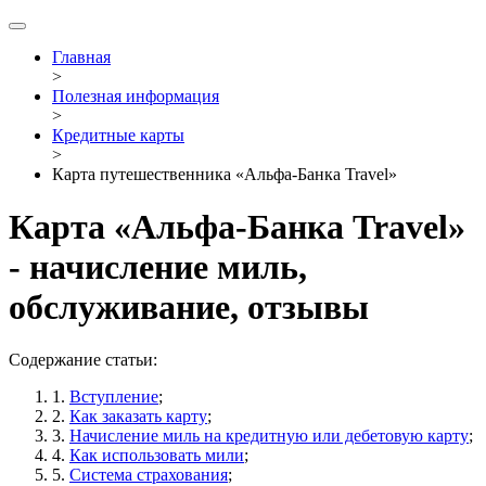
Главная
>
Полезная информация
>
Кредитные карты
>
Карта путешественника «Альфа-Банка Travel»
Карта «Альфа-Банка Travel»
- начисление миль,
обслуживание, отзывы
Содержание статьи:
1.
Вступление
;
2.
Как заказать карту
;
3.
Начисление миль на кредитную или дебетовую карту
;
4.
Как использовать мили
;
5.
Система страхования
;