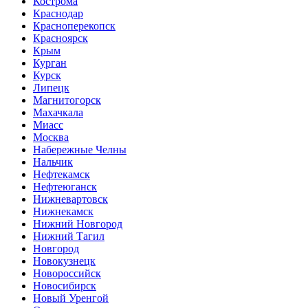
Кострома
Краснодар
Красноперекопск
Красноярск
Крым
Курган
Курск
Липецк
Магнитогорск
Махачкала
Миасс
Москва
Набережные Челны
Нальчик
Нефтекамск
Нефтеюганск
Нижневартовск
Нижнекамск
Нижний Новгород
Нижний Тагил
Новгород
Новокузнецк
Новороссийск
Новосибирск
Новый Уренгой