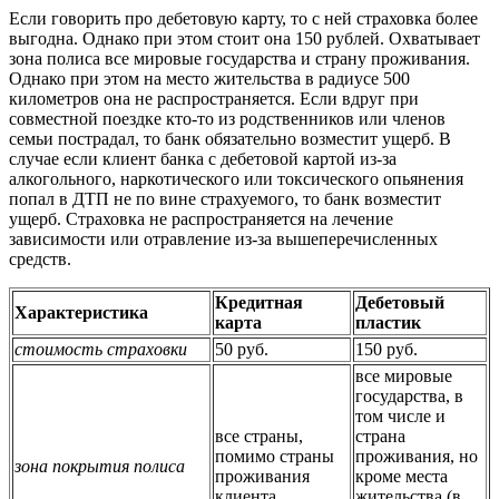
Если говорить про дебетовую карту, то с ней страховка более
выгодна. Однако при этом стоит она 150 рублей. Охватывает
зона полиса все мировые государства и страну проживания.
Однако при этом на место жительства в радиусе 500
километров она не распространяется. Если вдруг при
совместной поездке кто-то из родственников или членов
семьи пострадал, то банк обязательно возместит ущерб. В
случае если клиент банка с дебетовой картой из-за
алкогольного, наркотического или токсического опьянения
попал в ДТП не по вине страхуемого, то банк возместит
ущерб. Страховка не распространяется на лечение
зависимости или отравление из-за вышеперечисленных
средств.
Кредитная
Дебетовый
Характеристика
карта
пластик
стоимость страховки
50 руб.
150 руб.
все мировые
государства, в
том числе и
все страны,
страна
помимо страны
проживания, но
зона покрытия полиса
проживания
кроме места
клиента
жительства (в