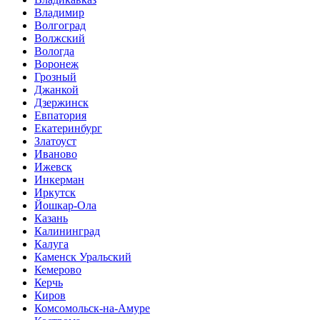
Владимир
Волгоград
Волжский
Вологда
Воронеж
Грозный
Джанкой
Дзержинск
Евпатория
Екатеринбург
Златоуст
Иваново
Ижевск
Инкерман
Иркутск
Йошкар-Ола
Казань
Калининград
Калуга
Каменск Уральский
Кемерово
Керчь
Киров
Комсомольск-на-Амуре