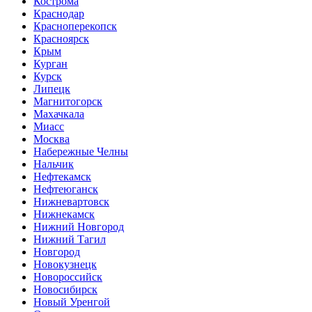
Кострома
Краснодар
Красноперекопск
Красноярск
Крым
Курган
Курск
Липецк
Магнитогорск
Махачкала
Миасс
Москва
Набережные Челны
Нальчик
Нефтекамск
Нефтеюганск
Нижневартовск
Нижнекамск
Нижний Новгород
Нижний Тагил
Новгород
Новокузнецк
Новороссийск
Новосибирск
Новый Уренгой