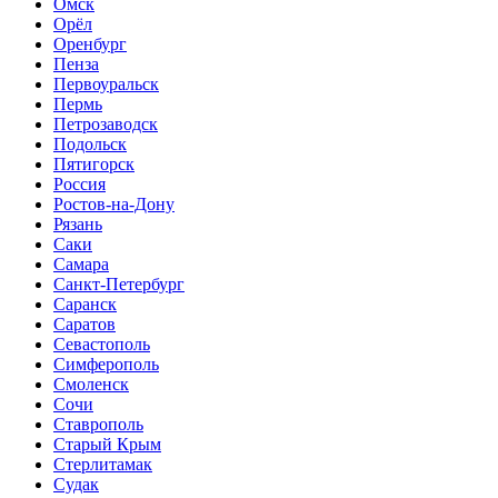
Омск
Орёл
Оренбург
Пенза
Первоуральск
Пермь
Петрозаводск
Подольск
Пятигорск
Россия
Ростов-на-Дону
Рязань
Саки
Самара
Санкт-Петербург
Саранск
Саратов
Севастополь
Симферополь
Смоленск
Сочи
Ставрополь
Старый Крым
Стерлитамак
Судак