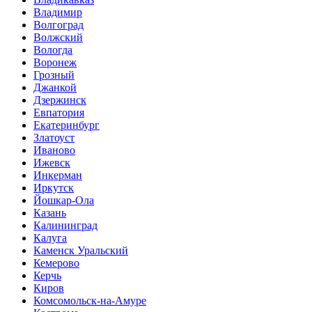
Владимир
Волгоград
Волжский
Вологда
Воронеж
Грозный
Джанкой
Дзержинск
Евпатория
Екатеринбург
Златоуст
Иваново
Ижевск
Инкерман
Иркутск
Йошкар-Ола
Казань
Калининград
Калуга
Каменск Уральский
Кемерово
Керчь
Киров
Комсомольск-на-Амуре