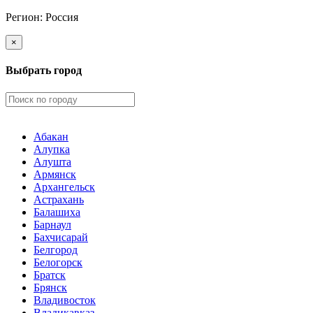
Регион:
Россия
×
Выбрать город
Абакан
Алупка
Алушта
Армянск
Архангельск
Астрахань
Балашиха
Барнаул
Бахчисарай
Белгород
Белогорск
Братск
Брянск
Владивосток
Владикавказ