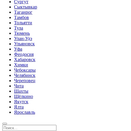
Сургут
Сыктывкар
Таганрог
Тамбов
Тольятти
Тула
Тюмень
Улан-Удэ
Ульяновск
Уфа
Феодосия
Хабаровск
Химки
Чебоксары
Челябинск
Череповец
Чита
Шахты
Щёлкино
Якутск
Ялта
Ярославль