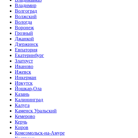
Владимир
Волгоград
Волжский
Вологда
Воронеж
Грозный
Джанкой
Дзержинск
Евпатория
Екатеринбург
Златоуст
Иваново
Ижевск
Инкерман
Иркутск
Йошкар-Ола
Казань
Калининград
Калуга
Каменск Уральский
Кемерово
Керчь
Киров
Комсомольск-на-Амуре