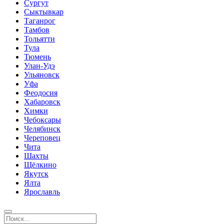
Сургут
Сыктывкар
Таганрог
Тамбов
Тольятти
Тула
Тюмень
Улан-Удэ
Ульяновск
Уфа
Феодосия
Хабаровск
Химки
Чебоксары
Челябинск
Череповец
Чита
Шахты
Щёлкино
Якутск
Ялта
Ярославль