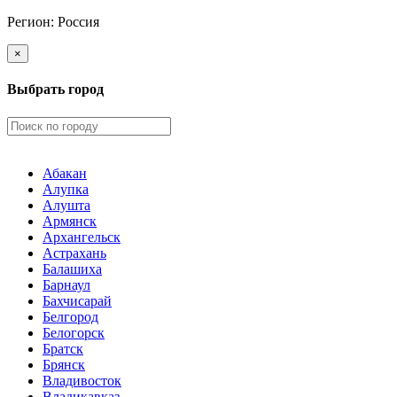
Регион:
Россия
×
Выбрать город
Абакан
Алупка
Алушта
Армянск
Архангельск
Астрахань
Балашиха
Барнаул
Бахчисарай
Белгород
Белогорск
Братск
Брянск
Владивосток
Владикавказ