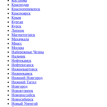
Кострома
Краснодар
Красноперекопск
Красноярск
Крым
Курган
Курск
Липецк
Магнитогорск
Махачкала
Миасс
Москва
Набережные Челны
Нальчик
Нефтекамск
Нефтеюганск
Нижневартовск
Нижнекамск
Нижний Новгород
Нижний Тагил
Новгород
Новокузнецк
Новороссийск
Новосибирск
Новый Уренгой