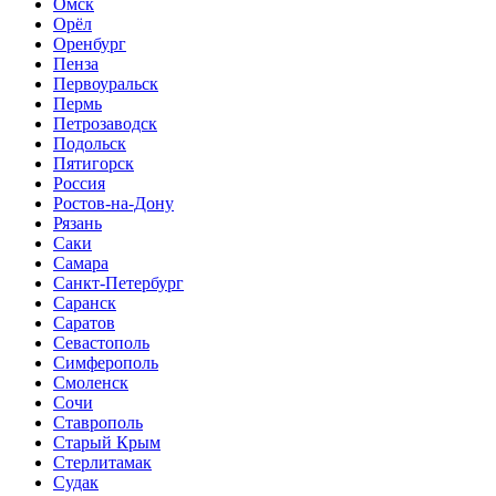
Омск
Орёл
Оренбург
Пенза
Первоуральск
Пермь
Петрозаводск
Подольск
Пятигорск
Россия
Ростов-на-Дону
Рязань
Саки
Самара
Санкт-Петербург
Саранск
Саратов
Севастополь
Симферополь
Смоленск
Сочи
Ставрополь
Старый Крым
Стерлитамак
Судак