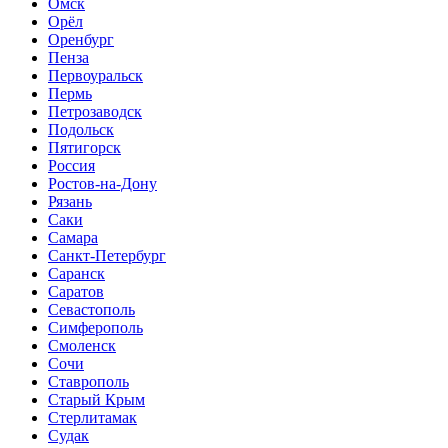
Омск
Орёл
Оренбург
Пенза
Первоуральск
Пермь
Петрозаводск
Подольск
Пятигорск
Россия
Ростов-на-Дону
Рязань
Саки
Самара
Санкт-Петербург
Саранск
Саратов
Севастополь
Симферополь
Смоленск
Сочи
Ставрополь
Старый Крым
Стерлитамак
Судак