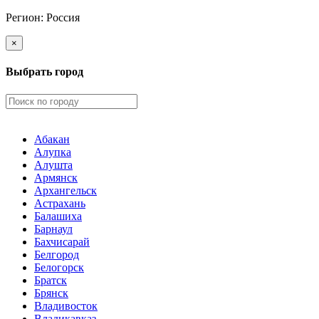
Регион:
Россия
×
Выбрать город
Абакан
Алупка
Алушта
Армянск
Архангельск
Астрахань
Балашиха
Барнаул
Бахчисарай
Белгород
Белогорск
Братск
Брянск
Владивосток
Владикавказ