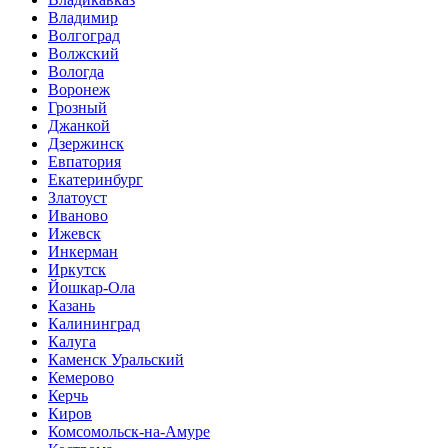
Владимир
Волгоград
Волжский
Вологда
Воронеж
Грозный
Джанкой
Дзержинск
Евпатория
Екатеринбург
Златоуст
Иваново
Ижевск
Инкерман
Иркутск
Йошкар-Ола
Казань
Калининград
Калуга
Каменск Уральский
Кемерово
Керчь
Киров
Комсомольск-на-Амуре