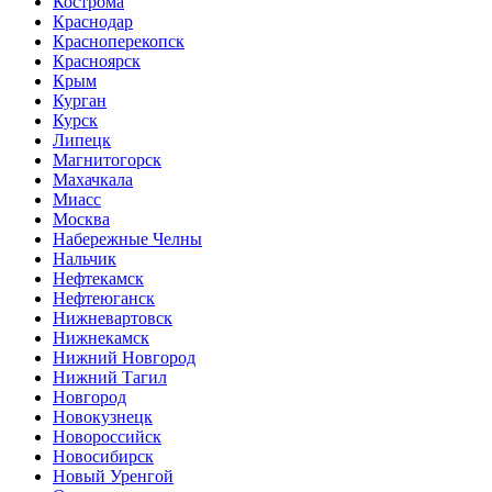
Кострома
Краснодар
Красноперекопск
Красноярск
Крым
Курган
Курск
Липецк
Магнитогорск
Махачкала
Миасс
Москва
Набережные Челны
Нальчик
Нефтекамск
Нефтеюганск
Нижневартовск
Нижнекамск
Нижний Новгород
Нижний Тагил
Новгород
Новокузнецк
Новороссийск
Новосибирск
Новый Уренгой