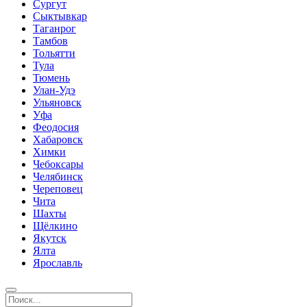
Сургут
Сыктывкар
Таганрог
Тамбов
Тольятти
Тула
Тюмень
Улан-Удэ
Ульяновск
Уфа
Феодосия
Хабаровск
Химки
Чебоксары
Челябинск
Череповец
Чита
Шахты
Щёлкино
Якутск
Ялта
Ярославль