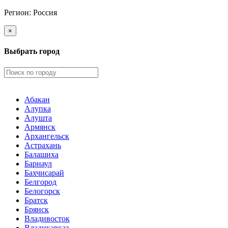
Регион:
Россия
×
Выбрать город
Абакан
Алупка
Алушта
Армянск
Архангельск
Астрахань
Балашиха
Барнаул
Бахчисарай
Белгород
Белогорск
Братск
Брянск
Владивосток
Владикавказ