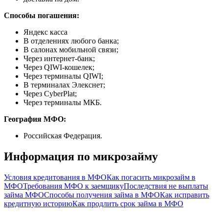
Способы погашения:
Яндекс касса
В отделениях любого банка;
В салонах мобильной связи;
Через интернет-банк;
Через QIWI-кошелек;
Через терминалы QIWI;
В терминалах Элекснет;
Через CyberPlat;
Через терминалы МКБ.
География МФО:
Российская Федерация.
Информация по микрозайму
Условия кредитования в МФО
Как погасить микрозайм в
МФО
Требования МФО к заемщику
Последствия не выплаты
займа МФО
Способы получения займа в МФО
Как исправить
кредитную историю
Как продлить срок займа в МФО