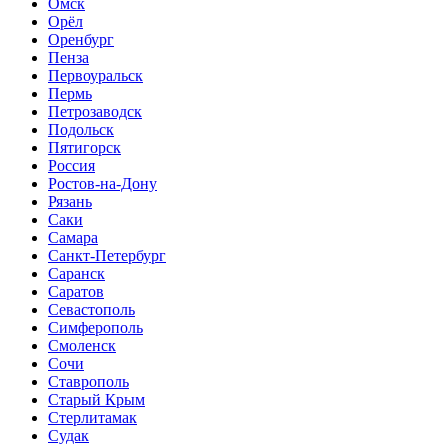
Омск
Орёл
Оренбург
Пенза
Первоуральск
Пермь
Петрозаводск
Подольск
Пятигорск
Россия
Ростов-на-Дону
Рязань
Саки
Самара
Санкт-Петербург
Саранск
Саратов
Севастополь
Симферополь
Смоленск
Сочи
Ставрополь
Старый Крым
Стерлитамак
Судак