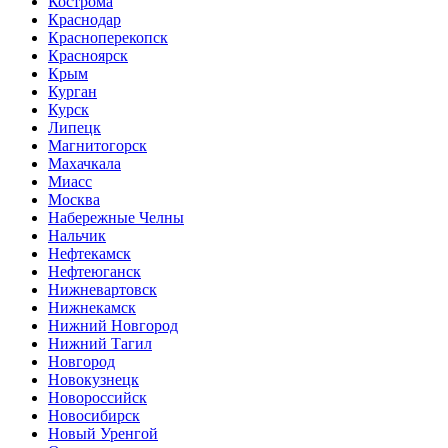
Кострома
Краснодар
Красноперекопск
Красноярск
Крым
Курган
Курск
Липецк
Магнитогорск
Махачкала
Миасс
Москва
Набережные Челны
Нальчик
Нефтекамск
Нефтеюганск
Нижневартовск
Нижнекамск
Нижний Новгород
Нижний Тагил
Новгород
Новокузнецк
Новороссийск
Новосибирск
Новый Уренгой