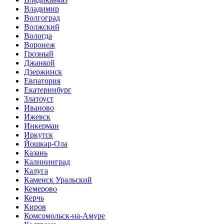
Владимир
Волгоград
Волжский
Вологда
Воронеж
Грозный
Джанкой
Дзержинск
Евпатория
Екатеринбург
Златоуст
Иваново
Ижевск
Инкерман
Иркутск
Йошкар-Ола
Казань
Калининград
Калуга
Каменск Уральский
Кемерово
Керчь
Киров
Комсомольск-на-Амуре