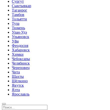
Сургут
Сыктывкар
Таганрог
Тамбов
Тольятти
Тула
Тюмень
Улан-Удэ
Ульяновск
Уфа
Феодосия
Хабаровск
Химки
Чебоксары
Челябинск
Череповец
Чита
Шахты
Щёлкино
Якутск
Ялта
Ярославль