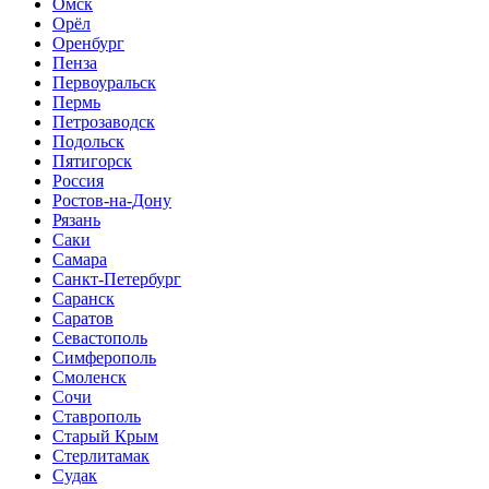
Омск
Орёл
Оренбург
Пенза
Первоуральск
Пермь
Петрозаводск
Подольск
Пятигорск
Россия
Ростов-на-Дону
Рязань
Саки
Самара
Санкт-Петербург
Саранск
Саратов
Севастополь
Симферополь
Смоленск
Сочи
Ставрополь
Старый Крым
Стерлитамак
Судак