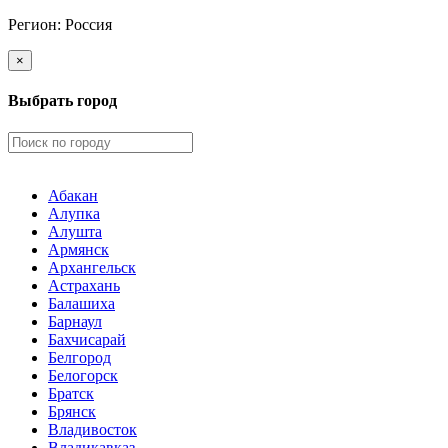
Регион:
Россия
×
Выбрать город
Абакан
Алупка
Алушта
Армянск
Архангельск
Астрахань
Балашиха
Барнаул
Бахчисарай
Белгород
Белогорск
Братск
Брянск
Владивосток
Владикавказ