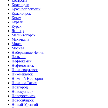
Кострома
Краснодар
Красноперекопск
Красноярск
Крым
Курган
Курск
Липецк
Магнитогорск
Махачкала
Миасс
Москва
Набережные Челны
Нальчик
Нефтекамск
Нефтеюганск
Нижневартовск
Нижнекамск
Нижний Новгород
Нижний Тагил
Новгород
Новокузнецк
Новороссийск
Новосибирск
Новый Уренгой