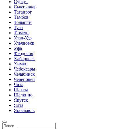
Сургут
Сыктывкар
Таганрог
Тамбов
Тольятти
Тула
Тюмень
Улан-Удэ
Ульяновск
Уфа
Феодосия
Хабаровск
Химки
Чебоксары
Челябинск
Череповец
Чита
Шахты
Щёлкино
Якутск
Ялта
Ярославль