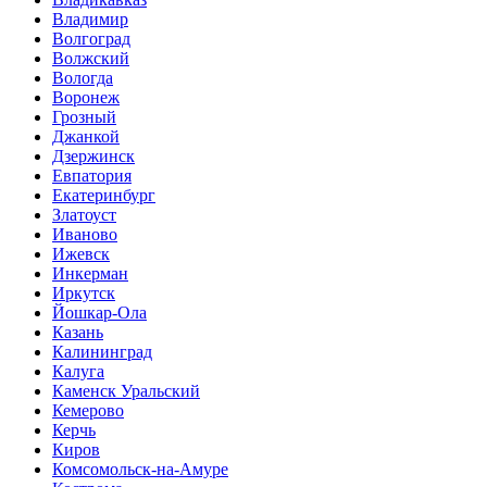
Владимир
Волгоград
Волжский
Вологда
Воронеж
Грозный
Джанкой
Дзержинск
Евпатория
Екатеринбург
Златоуст
Иваново
Ижевск
Инкерман
Иркутск
Йошкар-Ола
Казань
Калининград
Калуга
Каменск Уральский
Кемерово
Керчь
Киров
Комсомольск-на-Амуре