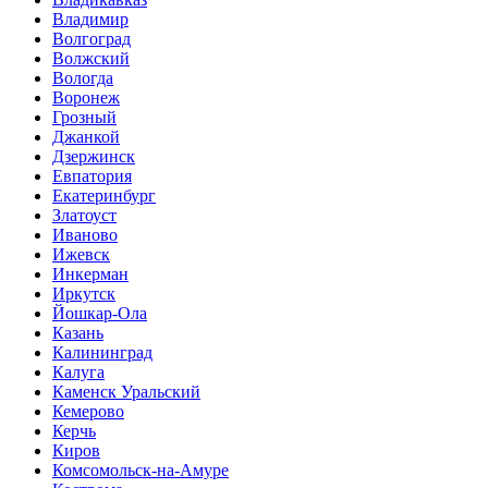
Владимир
Волгоград
Волжский
Вологда
Воронеж
Грозный
Джанкой
Дзержинск
Евпатория
Екатеринбург
Златоуст
Иваново
Ижевск
Инкерман
Иркутск
Йошкар-Ола
Казань
Калининград
Калуга
Каменск Уральский
Кемерово
Керчь
Киров
Комсомольск-на-Амуре