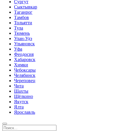
Сургут
Сыктывкар
Таганрог
Тамбов
Тольятти
Тула
Тюмень
Улан-Удэ
Ульяновск
Уфа
Феодосия
Хабаровск
Химки
Чебоксары
Челябинск
Череповец
Чита
Шахты
Щёлкино
Якутск
Ялта
Ярославль