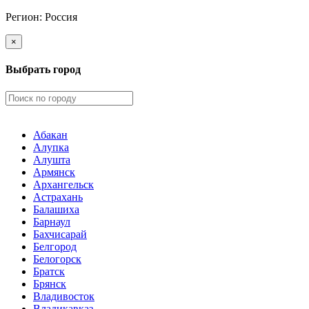
Регион:
Россия
×
Выбрать город
Абакан
Алупка
Алушта
Армянск
Архангельск
Астрахань
Балашиха
Барнаул
Бахчисарай
Белгород
Белогорск
Братск
Брянск
Владивосток
Владикавказ