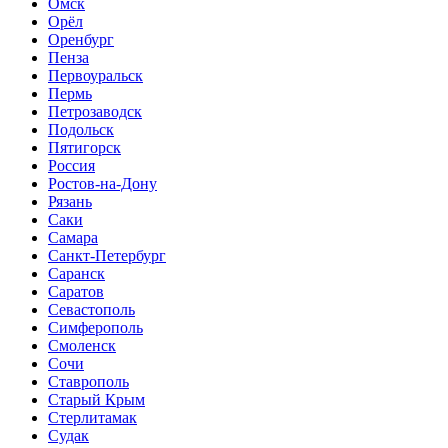
Омск
Орёл
Оренбург
Пенза
Первоуральск
Пермь
Петрозаводск
Подольск
Пятигорск
Россия
Ростов-на-Дону
Рязань
Саки
Самара
Санкт-Петербург
Саранск
Саратов
Севастополь
Симферополь
Смоленск
Сочи
Ставрополь
Старый Крым
Стерлитамак
Судак