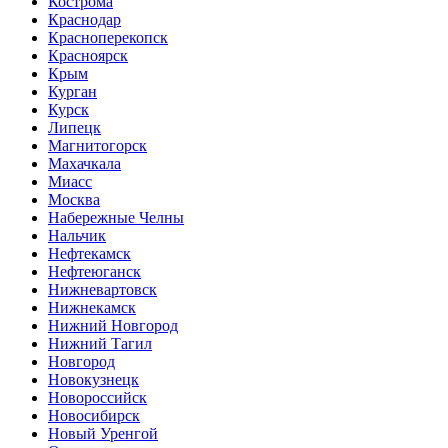
Кострома
Краснодар
Красноперекопск
Красноярск
Крым
Курган
Курск
Липецк
Магнитогорск
Махачкала
Миасс
Москва
Набережные Челны
Нальчик
Нефтекамск
Нефтеюганск
Нижневартовск
Нижнекамск
Нижний Новгород
Нижний Тагил
Новгород
Новокузнецк
Новороссийск
Новосибирск
Новый Уренгой