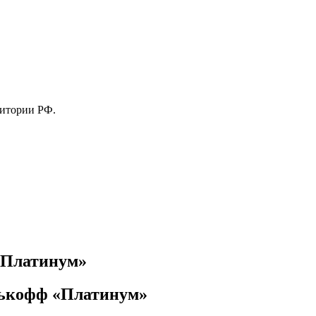
ритории РФ.
«Платинум»
нькофф «Платинум»