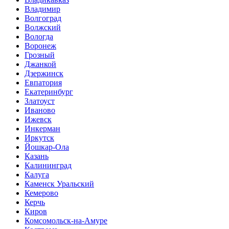
Владимир
Волгоград
Волжский
Вологда
Воронеж
Грозный
Джанкой
Дзержинск
Евпатория
Екатеринбург
Златоуст
Иваново
Ижевск
Инкерман
Иркутск
Йошкар-Ола
Казань
Калининград
Калуга
Каменск Уральский
Кемерово
Керчь
Киров
Комсомольск-на-Амуре