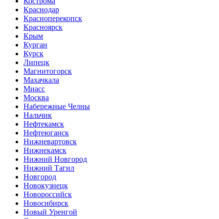
Кострома
Краснодар
Красноперекопск
Красноярск
Крым
Курган
Курск
Липецк
Магнитогорск
Махачкала
Миасс
Москва
Набережные Челны
Нальчик
Нефтекамск
Нефтеюганск
Нижневартовск
Нижнекамск
Нижний Новгород
Нижний Тагил
Новгород
Новокузнецк
Новороссийск
Новосибирск
Новый Уренгой