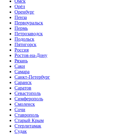
Омск
Орёл
Оренбург
Пенза
Первоуральск
Пермь
Петрозаводск
Подольск
Пятигорск
Россия
Ростов-на-Дону
Рязань
Саки
Самара
Санкт-Петербург
Саранск
Саратов
Севастополь
Симферополь
Смоленск
Сочи
Ставрополь
Старый Крым
Стерлитамак
Судак