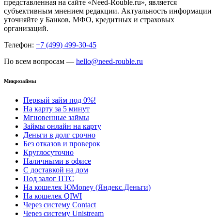
представленная на сайте «Need-Rouble.ru», является
субъективным мнением редакции. Актуальность информации
уточняйте у Банков, МФО, кредитных и страховых
организаций.
Телефон:
+7 (499) 499-30-45
По всем вопросам —
hello@need-rouble.ru
Микрозаймы
Первый займ под 0%!
На карту за 5 минут
Мгновенные займы
Займы онлайн на карту
Деньги в долг срочно
Без отказов и проверок
Круглосуточно
Наличными в офисе
С доставкой на дом
Под залог ПТС
На кошелек ЮMoney (Яндекс.Деньги)
На кошелек QIWI
Через систему Contact
Через систему Unistream