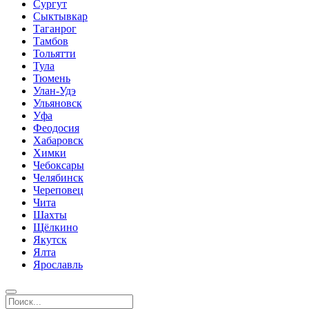
Сургут
Сыктывкар
Таганрог
Тамбов
Тольятти
Тула
Тюмень
Улан-Удэ
Ульяновск
Уфа
Феодосия
Хабаровск
Химки
Чебоксары
Челябинск
Череповец
Чита
Шахты
Щёлкино
Якутск
Ялта
Ярославль