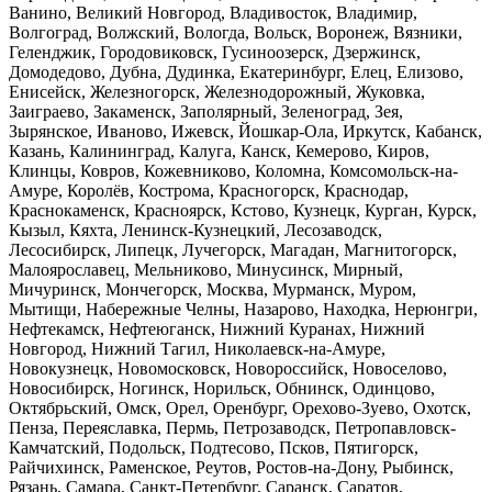
Ванино, Великий Новгород, Владивосток, Владимир,
Волгоград, Волжский, Вологда, Вольск, Воронеж, Вязники,
Геленджик, Городовиковск, Гусиноозерск, Дзержинск,
Домодедово, Дубна, Дудинка, Екатеринбург, Елец, Елизово,
Енисейск, Железногорск, Железнодорожный, Жуковка,
Заиграево, Закаменск, Заполярный, Зеленоград, Зея,
Зырянское, Иваново, Ижевск, Йошкар-Ола, Иркутск, Кабанск,
Казань, Калининград, Калуга, Канск, Кемерово, Киров,
Клинцы, Ковров, Кожевниково, Коломна, Комсомольск-на-
Амуре, Королёв, Кострома, Красногорск, Краснодар,
Краснокаменск, Красноярск, Кстово, Кузнецк, Курган, Курск,
Кызыл, Кяхта, Ленинск-Кузнецкий, Лесозаводск,
Лесосибирск, Липецк, Лучегорск, Магадан, Магнитогорск,
Малоярославец, Мельниково, Минусинск, Мирный,
Мичуринск, Мончегорск, Москва, Мурманск, Муром,
Мытищи, Набережные Челны, Назарово, Находка, Нерюнгри,
Нефтекамск, Нефтеюганск, Нижний Куранах, Нижний
Новгород, Нижний Тагил, Николаевск-на-Амуре,
Новокузнецк, Новомосковск, Новороссийск, Новоселово,
Новосибирск, Ногинск, Норильск, Обнинск, Одинцово,
Октябрьский, Омск, Орел, Оренбург, Орехово-Зуево, Охотск,
Пенза, Переяславка, Пермь, Петрозаводск, Петропавловск-
Камчатский, Подольск, Подтесово, Псков, Пятигорск,
Райчихинск, Раменское, Реутов, Ростов-на-Дону, Рыбинск,
Рязань, Самара, Санкт-Петербург, Саранск, Саратов,