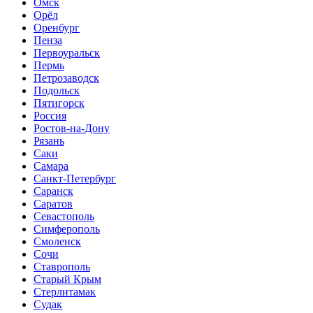
Омск
Орёл
Оренбург
Пенза
Первоуральск
Пермь
Петрозаводск
Подольск
Пятигорск
Россия
Ростов-на-Дону
Рязань
Саки
Самара
Санкт-Петербург
Саранск
Саратов
Севастополь
Симферополь
Смоленск
Сочи
Ставрополь
Старый Крым
Стерлитамак
Судак