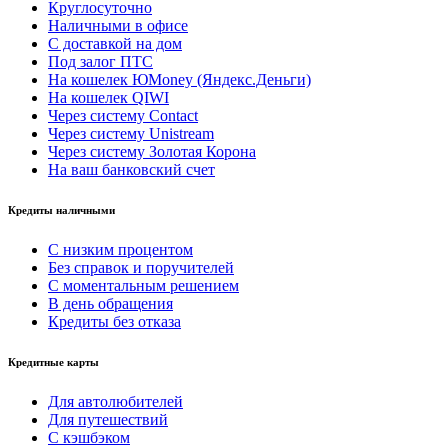
Круглосуточно
Наличными в офисе
С доставкой на дом
Под залог ПТС
На кошелек ЮMoney (Яндекс.Деньги)
На кошелек QIWI
Через систему Contact
Через систему Unistream
Через систему Золотая Корона
На ваш банковский счет
Кредиты наличными
С низким процентом
Без справок и поручителей
С моментальным решением
В день обращения
Кредиты без отказа
Кредитные карты
Для автолюбителей
Для путешествий
С кэшбэком