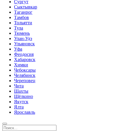
Сургут
Сыктывкар
Таганрог
Тамбов
Тольятти
Тула
Тюмень
Улан-Удэ
Ульяновск
Уфа
Феодосия
Хабаровск
Химки
Чебоксары
Челябинск
Череповец
Чита
Шахты
Щёлкино
Якутск
Ялта
Ярославль