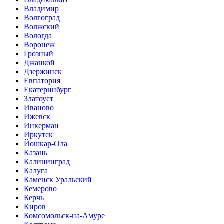
Владимир
Волгоград
Волжский
Вологда
Воронеж
Грозный
Джанкой
Дзержинск
Евпатория
Екатеринбург
Златоуст
Иваново
Ижевск
Инкерман
Иркутск
Йошкар-Ола
Казань
Калининград
Калуга
Каменск Уральский
Кемерово
Керчь
Киров
Комсомольск-на-Амуре