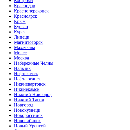
Кострома
Краснодар
Красноперекопск
Красноярск
Крым
Курган
Курск
Липецк
Магнитогорск
Махачкала
Миасс
Москва
Набережные Челны
Нальчик
Нефтекамск
Нефтеюганск
Нижневартовск
Нижнекамск
Нижний Новгород
Нижний Тагил
Новгород
Новокузнецк
Новороссийск
Новосибирск
Новый Уренгой