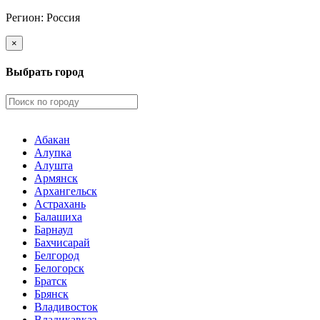
Регион:
Россия
×
Выбрать город
Абакан
Алупка
Алушта
Армянск
Архангельск
Астрахань
Балашиха
Барнаул
Бахчисарай
Белгород
Белогорск
Братск
Брянск
Владивосток
Владикавказ