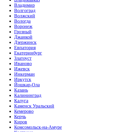
Владимир
Волгоград
Волжский
Вологда
Воронеж
Грозный
Джанкой
Дзержинск
Евпатория
Екатеринбург
Златоуст
Иваново
Ижевск
Инкерман
Иркутск
Йошкар-Ола
Казань
Калининград
Калуга
Каменск Уральский
Кемерово
Керчь
Киров
Комсомольск-на-Амуре