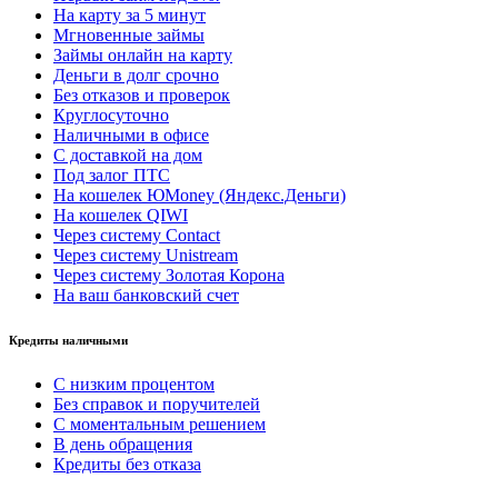
На карту за 5 минут
Мгновенные займы
Займы онлайн на карту
Деньги в долг срочно
Без отказов и проверок
Круглосуточно
Наличными в офисе
С доставкой на дом
Под залог ПТС
На кошелек ЮMoney (Яндекс.Деньги)
На кошелек QIWI
Через систему Contact
Через систему Unistream
Через систему Золотая Корона
На ваш банковский счет
Кредиты наличными
С низким процентом
Без справок и поручителей
С моментальным решением
В день обращения
Кредиты без отказа