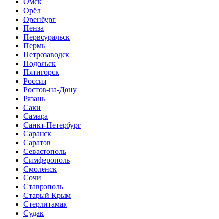
Омск
Орёл
Оренбург
Пенза
Первоуральск
Пермь
Петрозаводск
Подольск
Пятигорск
Россия
Ростов-на-Дону
Рязань
Саки
Самара
Санкт-Петербург
Саранск
Саратов
Севастополь
Симферополь
Смоленск
Сочи
Ставрополь
Старый Крым
Стерлитамак
Судак