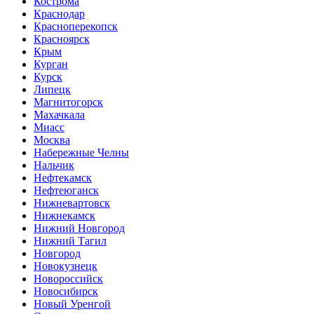
Кострома
Краснодар
Красноперекопск
Красноярск
Крым
Курган
Курск
Липецк
Магнитогорск
Махачкала
Миасс
Москва
Набережные Челны
Нальчик
Нефтекамск
Нефтеюганск
Нижневартовск
Нижнекамск
Нижний Новгород
Нижний Тагил
Новгород
Новокузнецк
Новороссийск
Новосибирск
Новый Уренгой