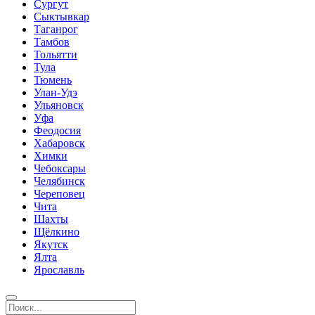
Сургут
Сыктывкар
Таганрог
Тамбов
Тольятти
Тула
Тюмень
Улан-Удэ
Ульяновск
Уфа
Феодосия
Хабаровск
Химки
Чебоксары
Челябинск
Череповец
Чита
Шахты
Щёлкино
Якутск
Ялта
Ярославль