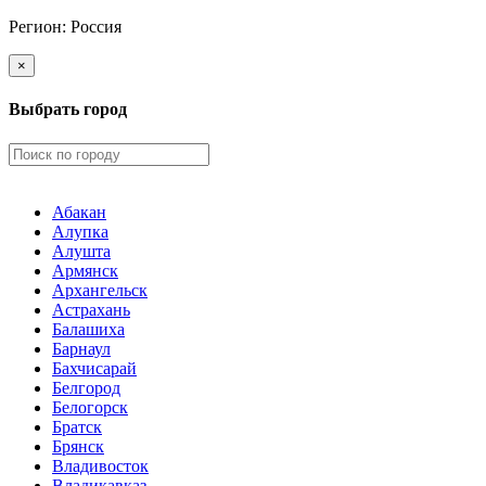
Регион:
Россия
×
Выбрать город
Абакан
Алупка
Алушта
Армянск
Архангельск
Астрахань
Балашиха
Барнаул
Бахчисарай
Белгород
Белогорск
Братск
Брянск
Владивосток
Владикавказ